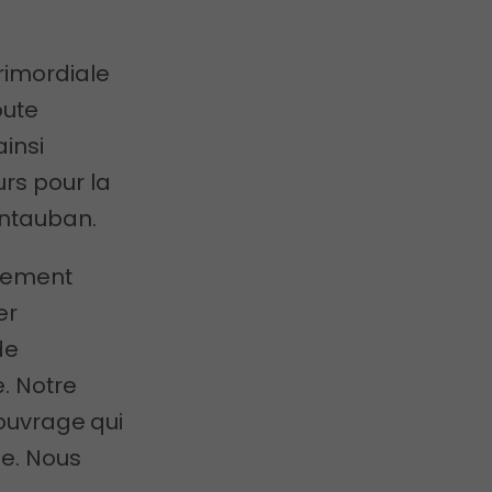
rimordiale
oute
ainsi
rs pour la
ontauban.
gement
er
de
. Notre
 ouvrage
qui
ue. Nous