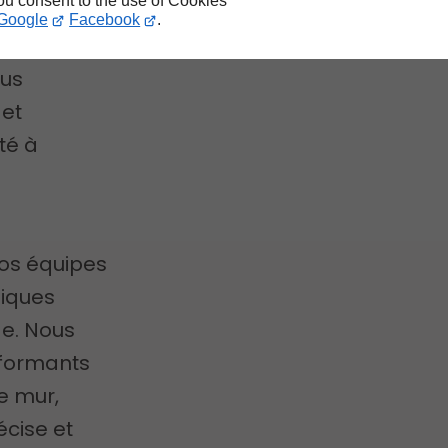
you consent to the use of Cookies
Google
Facebook
.
tion de mur
ous
 et
té à
nos équipes
niques
ge. Nous
rformants
e mur,
écise et