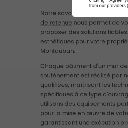
clicking "I Agree" 
from our providers
Notre savoir-faire en
construc
de retenue
nous permet de v
proposer des solutions fiables
esthétiques pour votre proprié
Montauban.
Chaque bâtiment d'un mur de
soutènement est réalisé par 
qualifiées, maîtrisant les tech
spécifiques à ce type d'ouvra
utilisons des équipements pe
pour la mise en œuvre de votr
garantissant une exécution pr