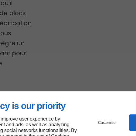
qu'il
 de blocs
dification
nous
tègre un
ant pour
e
cy is our priority
 à
struction
 improve user experience by
Customize
nt and ads, as well as analyzing
sionnelle
ng social networks functionalities. By