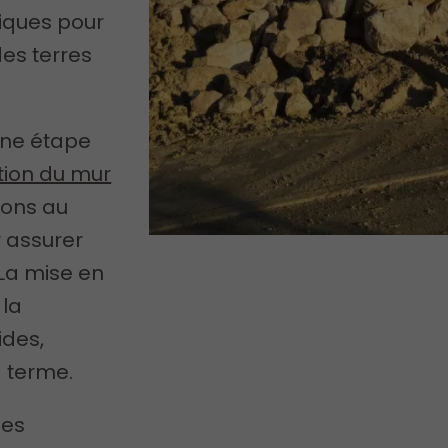
fiques pour
es terres
une étape
tion du mur
dons au
 assurer
 La mise en
 la
ides,
g terme.
les