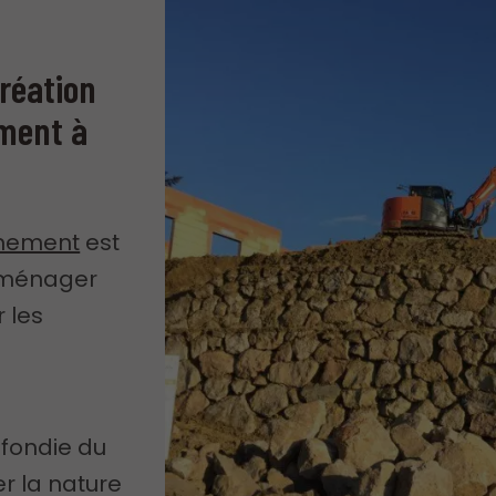
création
ment à
ènement
est
aménager
 les
fondie du
r la nature