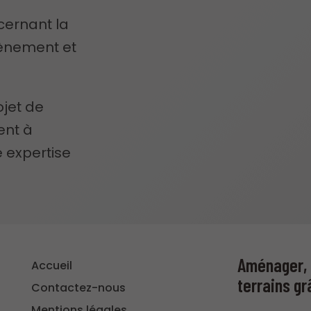
cernant la
tènement et
jet de
ent à
 expertise
Aménager, s
Accueil
terrains gr
Contactez-nous
Mentions légales