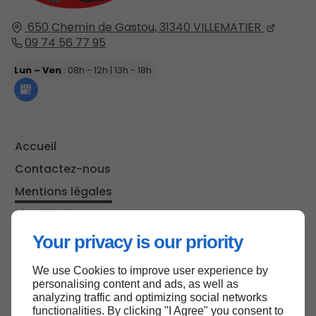
650 Chemin de Gastou,
31340
VILLEMATIER
09 74 56 77 95
Lun – Ven
: 08h - 12h | 13h - 18h
Accueil
Contactez-nous
Mentions légales
Plan du site
Your privacy is our priority
We use Cookies to improve user experience by
Haut de page
personalising content and ads, as well as
analyzing traffic and optimizing social networks
functionalities. By clicking "I Agree" you consent to