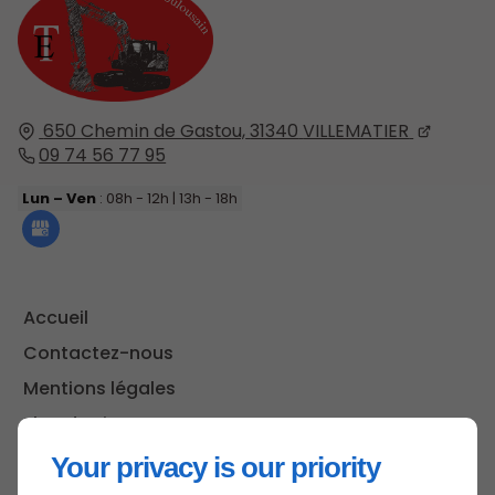
650 Chemin de Gastou,
31340
VILLEMATIER
09 74 56 77 95
Lun – Ven
: 08h - 12h | 13h - 18h
Accueil
Contactez-nous
Mentions légales
Plan du site
Your privacy is our priority