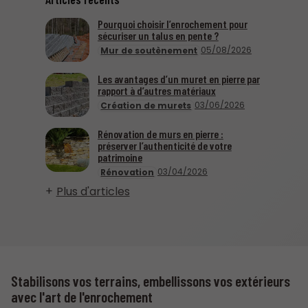
Pourquoi choisir l’enrochement pour
sécuriser un talus en pente ?
05/08/2026
Mur de soutènement
Les avantages d’un muret en pierre par
rapport à d’autres matériaux
03/06/2026
Création de murets
Rénovation de murs en pierre :
préserver l’authenticité de votre
patrimoine
03/04/2026
Rénovation
Plus d'articles
Stabilisons vos terrains, embellissons vos extérieurs
avec l'art de l'enrochement