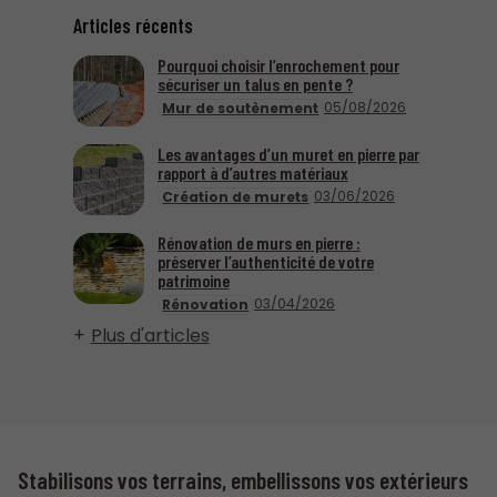
Articles récents
Pourquoi choisir l’enrochement pour
sécuriser un talus en pente ?
05/08/2026
Mur de soutènement
Les avantages d’un muret en pierre par
rapport à d’autres matériaux
03/06/2026
Création de murets
Rénovation de murs en pierre :
préserver l’authenticité de votre
patrimoine
03/04/2026
Rénovation
Plus d'articles
Stabilisons vos terrains, embellissons vos extérieurs